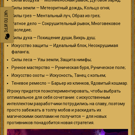
Силы воздуха — Молниеносный рывок, Дуговой заряд;
Силы земли — Метеоритный дождь, Кольцо огня;
ЧАТ ПО ИГРЕ
Силы грез — Ментальный луч, Образ из грез;
Ратное дело — Сокрушительный рывок, Многовековое
наследие;
Силы духа — Похищение души, Вихрь душ;
Искусство защиты — Идеальный блок, Несокрушимая
фаланга;
Силы леса — Узы земли, Защита нимфы;
Рунное мастерство — Руническая буря, Руническое поле;
Искусство охоты — Искусность, Танец с копьем;
Теневое ремесло — Барьер из клинков, Ядовитый кошмар.
Игроку придется поэкспериментировать, чтобы выбрать
оптимальное для себя сочетание: с искусственным
интеллектом разработчики потрудились на славу, поэтому
просто забежать в толпу мобов и раскидать их
магическими скиллами не получится — для новых
противников понадобится новая стратегия.